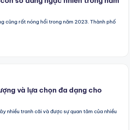
à con số đáng ngạc nhiên trong năm
ng cũng rất nóng hổi trong năm 2023. Thành phố
lượng và lựa chọn đa dạng cho
gây nhiều tranh cãi và được sự quan tâm của nhiều