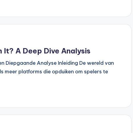
It? A Deep Dive Analysis
n Diepgaande Analyse Inleiding De wereld van
eds meer platforms die opduiken om spelers te