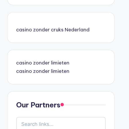
casino zonder cruks Nederland
casino zonder limieten
casino zonder limieten
Our Partners