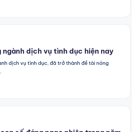
g ngành dịch vụ tình dục hiện nay
nh dịch vụ tình dục, đã trở thành đề tài nóng
…