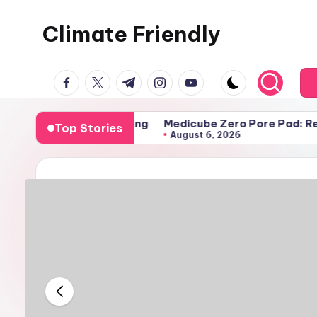
Climate Friendly
Skip
to
Simple
content
facebook.com
twitter.com
t.me
instagram.com
youtube.com
steps
to
live
in Online Gaming
Medicube Zero Pore Pad: Revolutionizi
Top Stories
August 6, 2026
sustainably
in Online Gaming
Medicube Zero Pore Pad: Revolutionizi
August 6, 2026