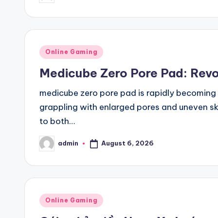
by
Posted
Online Gaming
in
Medicube Zero Pore Pad: Revol
medicube zero pore pad is rapidly becoming a 
grappling with enlarged pores and uneven ski
to both…
August 6, 2026
admin
Posted
by
Posted
Online Gaming
in