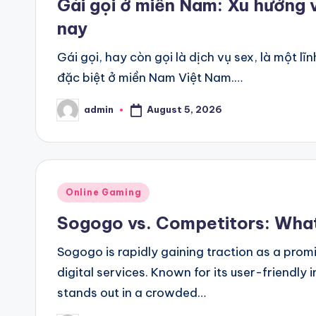
Gái gọi ở miền Nam: Xu hướng v
nay
Gái gọi, hay còn gọi là dịch vụ sex, là một l
đặc biệt ở miền Nam Việt Nam.…
August 5, 2026
admin
Posted
by
Posted
Online Gaming
in
Sogogo vs. Competitors: What
Sogogo is rapidly gaining traction as a prom
digital services. Known for its user-friendly
stands out in a crowded…