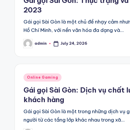
Gái gọi Sài Gòn: Thực trạng v
2023
Gái gọi Sài Gòn là một chủ đề nhạy cảm như
Hồ Chí Minh, với nền văn hóa đa dạng và…
July 24, 2026
admin
Posted
by
Posted
Online Gaming
in
Gái gọi Sài Gòn: Dịch vụ chất 
khách hàng
Gái gọi Sài Gòn là một trong những dịch vụ 
người từ các tầng lớp khác nhau trong xã…