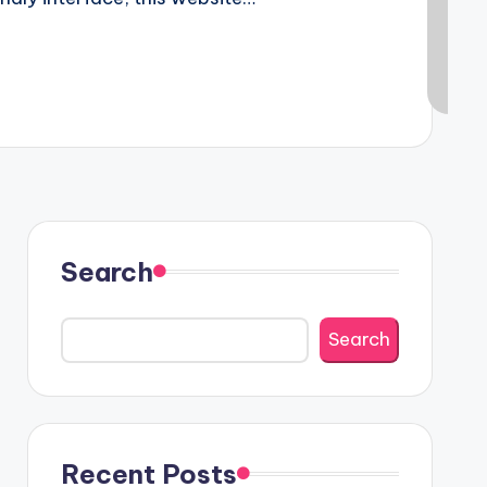
Search
Search
Recent Posts