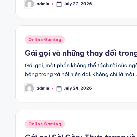
July 27, 2026
admin
Posted
by
Posted
Online Gaming
in
Gái gọi và những thay đổi tron
Gái gọi, một phần không thể tách rời của ngà
bỏng trong xã hội hiện đại. Không chỉ là một
July 24, 2026
admin
Posted
by
Posted
Online Gaming
in