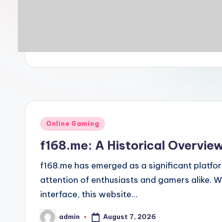
Posted
Online Gaming
in
f168.me: A Historical Overview
f168.me has emerged as a significant platfor
attention of enthusiasts and gamers alike. Wi
interface, this website…
August 7, 2026
admin
Posted