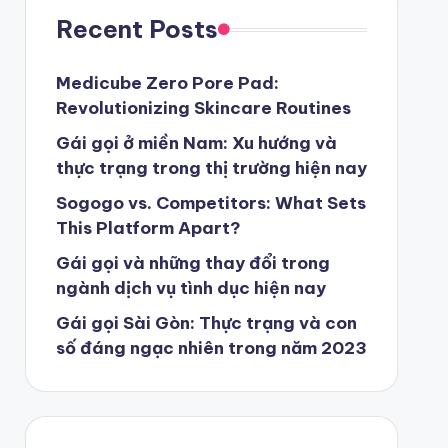
Recent Posts
Medicube Zero Pore Pad:
Revolutionizing Skincare Routines
Gái gọi ở miền Nam: Xu hướng và
thực trạng trong thị trường hiện nay
Sogogo vs. Competitors: What Sets
This Platform Apart?
Gái gọi và những thay đổi trong
ngành dịch vụ tình dục hiện nay
Gái gọi Sài Gòn: Thực trạng và con
số đáng ngạc nhiên trong năm 2023