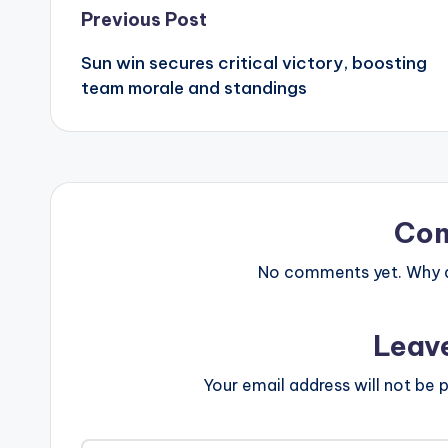
Post
Previous Post
Sun win secures critical victory, boosting
navigation
team morale and standings
Co
No comments yet. Why do
Leav
Your email address will not be p