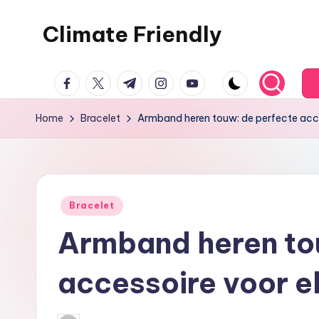
Climate Friendly
Skip
to
Simple
content
facebook.com
twitter.com
t.me
instagram.com
youtube.com
steps
to
Home
Bracelet
Armband heren touw: de perfecte access
live
sustainably
Posted
Bracelet
in
Armband heren to
accessoire voor elk